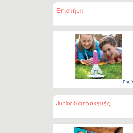
Ba
.
Επιστήμη
Η
0 
3 
6 
8 
10
12
18
24
+ Προϊ
3-
Έω
Junior Κατασκευές
Έω
Έω
15
Η