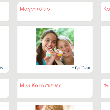
ck To School
Μαγνητάκια
Κα
λικία
Μηνών
Μηνών
Μηνών
Μηνών
 Μηνών
 Μηνών
 Μηνών
 Μηνών
όντα
+ Προϊόντα
5 Χρονών
ς 8 Χρονών
Μίνι Κατασκευές
Φω
ς 11 Χρονών
ς 14 Χρονών
+
λεκτρονικά