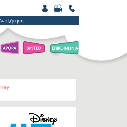
ΑΡΘΡΑ
ΒΙΝΤΕΟ
ΕΠΙΚΟΙΝΩΝΙΑ
Άρθρα Για Γονείς
Παιχνίδια Με Βόλους
Επιστήμη Για Παιδιά
sney