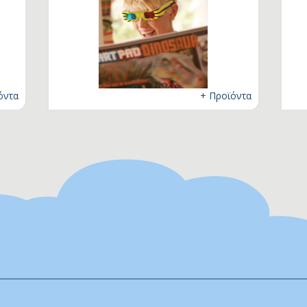
blet
ηλέφωνο
ικρόφωνο
όντα
+ Προϊόντα