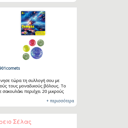
901comets
ίνησε τώρα τη συλλογή σου με
ούς τους μοναδικούς βόλους. Το
ε σακουλάκι περιέχει 20 μικρούς
ους και 1 μεγάλο. Μάζεψε όλα τα
+ περισσότερα
δια και παίξε μαζί με τους φίλους
! Διαστάσεις: 20 x 16mm - 1 x 25mm
ρειο Σέλας