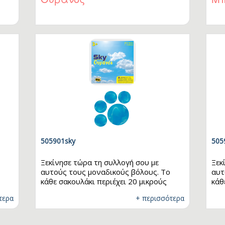
blet
ηλέφωνο
ικρόφωνο
505901sky
505
Ξεκίνησε τώρα τη συλλογή σου με
Ξεκ
αυτούς τους μοναδικούς βόλους. Το
αυτ
κάθε σακουλάκι περιέχει 20 μικρούς
κάθ
α
βόλους και 1 μεγάλο. Μάζεψε όλα τα
βόλ
τερα
+ περισσότερα
σχέδια και παίξε μαζί με τους φίλους
σχέ
25mm
σου! Διαστάσεις: 20 x 16mm - 1 x 25mm
σου