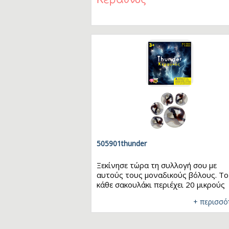
Ta
Τ
Μ
505901thunder
Ξεκίνησε τώρα τη συλλογή σου με
αυτούς τους μοναδικούς βόλους. Το
κάθε σακουλάκι περιέχει 20 μικρούς
βόλους και 1 μεγάλο. Μάζεψε όλα τ
+ περισσό
σχέδια και παίξε μαζί με τους φίλους
σου! Διαστάσεις: 20 x 16mm - 1 x 