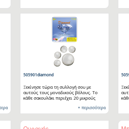
ck To School
ι
λικία
ξέ
Μηνών
Μηνών
Μηνών
Μηνών
 Μηνών
 Μηνών
 Μηνών
505901diamond
505
 Μηνών
5 Χρονών
Ξεκίνησε τώρα τη συλλογή σου με
Ξεκ
ς 8 Χρονών
αυτούς τους μοναδικούς βόλους. Το
αυτ
κάθε σακουλάκι περιέχει 20 μικρούς
κάθ
ς 11 Χρονών
α
βόλους και 1 μεγάλο. Μάζεψε όλα τα
βόλ
ς 14 Χρονών
τερα
+ περισσότερα
σχέδια και παίξε μαζί με τους φίλους
σχέ
+
25mm
σου! Διαστάσεις: 20 x 16mm - 1 x 25mm
σου
λεκτρονικά
Ουρανός
Μπ