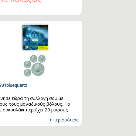
901bluequartz
ίνησε τώρα τη συλλογή σου με
ούς τους μοναδικούς βόλους. Το
ε σακουλάκι περιέχει 20 μικρούς
ους και 1 μεγάλο. Μάζεψε όλα τα
+ περισσότερα
δια και παίξε μαζί με τους φίλους
! Διαστάσεις: 20 x 16mm - 1 x 25mm