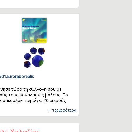
901auroraborealis
ίνησε τώρα τη συλλογή σου με
ούς τους μοναδικούς βόλους. Το
ε σακουλάκι περιέχει 20 μικρούς
ους και 1 μεγάλο. Μάζεψε όλα τα
+ περισσότερα
δια και παίξε μαζί με τους φίλους
! Διαστάσεις: 20 x 16mm - 1 x 25mm
λε Χαλαζίας