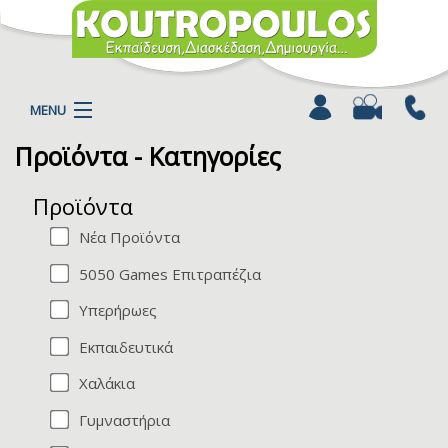
MENU
Προϊόντα - Κατηγορίες
Η ΕΤΑΙΡΕΙΑ
ΠΡΟΪΟΝΤΑ
Προϊόντα
ΚΑΤΗΓΟΡΙΕΣ
Νέα Προϊόντα
ΚΑΤΑΛΟΓΟΙ
5050 Games Επιτραπέζια
ΝΕΑ
ΧΡΩΜΟΣΕΛΙΔΕΣ
Υπερήρωες
ΑΡΘΡΑ
Εκπαιδευτικά
ΒΙΝΤΕΟ
Χαλάκια
ΕΠΙΚΟΙΝΩΝΙΑ
Γυμναστήρια