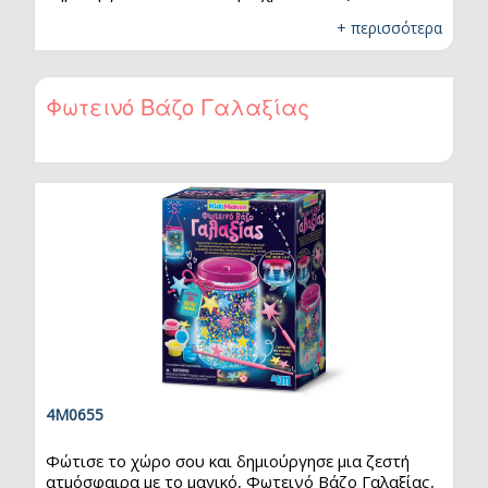
ιδανική για παιδιά, καθώς βοηθά τον συντονισμό
+ περισσότερα
χεριών και ματιών, την αναγνώριση σχημάτων και
τις κινητικές τους ικανότητες. Τα παζλ βελτιώνουν
την παρατηρητικότητα και τις μνημονικές
ικανότητες παιδιών και ενηλίκων, ενώ ο βαθμός
Φωτεινό Βάζο Γαλαξίας
δυσκολίας μπορεί να αυξηθεί ανάλογα με τον
συνολικό αριθμό των κομματιών που αποτελούν το
παζλ. Κατασκευάζονται από καλής ποιότητας
χοντρό…
4M0655
Φώτισε το χώρο σου και δημιούργησε μια ζεστή
ατμόσφαιρα με το μαγικό, Φωτεινό Βάζο Γαλαξίας,