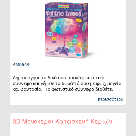
4M0643
Δημιούργησε το δικό σου απαλό φωτιστικό
σύννεφο και γέμισε το δωμάτιό σου με φως, μαγεία
και φαντασία. Το φωτιστικό σύννεφο διαθέτει
φωτισμό LED με εναλλασσόμενα χρώματα
+ περισσότερα
(πράσινο, μπλε, κίτρινο, κόκκινο, τιρκουάζ),
δημιουργώντας μια ζεστή και ονειρική ατμόσφαιρα
σε κάθε παιδικό δωμάτιο. Οι φωσφορίζουσες
λεπτομέρειες και τα μικρά αστεράκια κάνουν το
3D Μονόκεροι Κατασκευή Κεριών
αποτέλεσμα ακόμα πιο εντυπωσιακό, δίνοντας την
αίσθηση ενός πραγματικού σύννεφου που φωτίζει
στον ουρανό. Το σετ περιλαμβάνει όλα τα