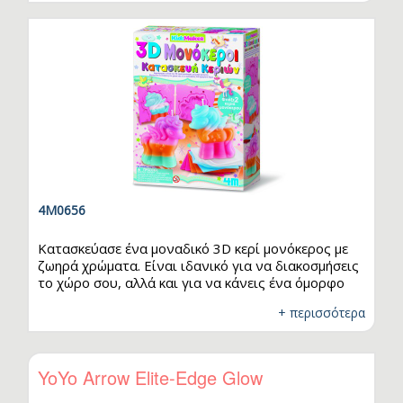
απαραίτητα…
4M0656
.
Κατασκεύασε ένα μοναδικό 3D κερί μονόκερος με
ζωηρά χρώματα. Είναι ιδανικό για να διακοσμήσεις
το χώρο σου, αλλά και για να κάνεις ένα όμορφο
δώρο. Η συσκευασία περιλαμβάνει υλικά αρκετά για
+ περισσότερα
την κατασκευή δύο κεριών. Ακολούθησε προσεκτικά
τις οδηγίες και απόλαυσε το αποτέλεσμα!
ΠΕΡΙΕΧΟΜΕΝΑ: καλούπι μονόκερου 3D x 2 μισά,
βάση κυπέλλου x 1, στήριγμα φυτιλιού x 1,
YoYo Arrow Elite-Edge Glow
αναδευτήρας x 1, πολύχρωμα φύλλα κεριού x 8,
κύπελλα αλουμινίου x 4, φυτίλι κεριού x 1,