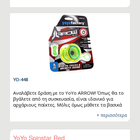
σφιγκτήρες καλουπιού μονόκερου x 2, μεταλλικές…
YO-448
Αναλάβετε δράση με το YoYo ARROW! Όπως θα το
βγάλετε από τη συσκευασία, είναι ιδανικό για
αρχάριους παίκτες. Μόλις όμως μάθετε τα βασικά
τρικ, τοποθετήστε το φαρδύτερο ανταλλακτικό
+ περισσότερα
που περιλαμβάνεται στη συσκευασία και θα
μεταμορφώσετε το YoYo ARROW σε ένα yoyo για
έμπειρο παίκτη! Αφού αποκτήσετε το δικό σας, θα
θελήσετε να δωρίσετε και ένα στον καλύτερό σας
YoYo Spinstar Red