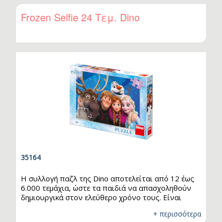
έμπειρο παίκτη! Αφού αποκτήσετε το δικό σας, θα
θελήσετε να δωρίσετε και ένα στον καλύτερό σας
Frozen Selfie 24 Τεμ. Dino
φίλο! Είναι κατασκευασμένο από πολυκαρβονικό
υλικό, με συνδετικό κομμάτι και αποστάτη από
αλουμίνιο. Τεχνικά Χαρακτηριστικά…
35164
Η συλλογή παζλ της Dino αποτελείται από 12 έως
6.000 τεμάχια, ώστε τα παιδιά να απασχοληθούν
δημιουργικά στον ελεύθερο χρόνο τους. Είναι
ιδανική για παιδιά, καθώς βοηθά τον συντονισμό
+ περισσότερα
χεριών και ματιών, την αναγνώριση σχημάτων και