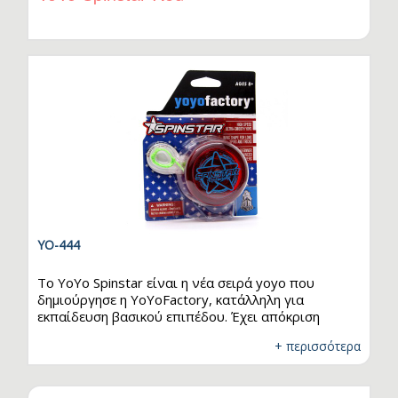
φίλο! Είναι κατασκευασμένο από πολυκαρβονικό
υλικό, με συνδετικό κομμάτι και αποστάτη από
αλουμίνιο. Τεχνικά Χαρακτηριστικά…
YO-444
Το YoYo Spinstar είναι η νέα σειρά yoyo που
δημιούργησε η YoYoFactory, κατάλληλη για
εκπαίδευση βασικού επιπέδου. Έχει απόκριση
αρχαρίου επιπέδου και αποτελεί κορυφαία επιλογή
+ περισσότερα
για αρχάριους παίκτες στο yoyo! Είναι εύχρηστο,
έχει χαμηλές απαιτήσεις συντήρησης και είναι
εξαιρετικά ανθεκτικό. Το YoYo Spinstar είναι ό,τι