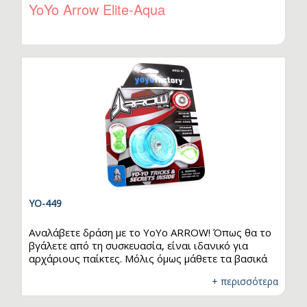
χρειάζεται ένας παίκτης αρχαρίου επιπέδου. Η
YoYo Arrow Elite-Aqua
απόκριση τύπου Starburst και το σύστημα του
άξονά του, το κάνουν να απαιτεί ελάχιστη
συντήρηση και προσφέρουν εξαιρετική…
YO-449
Αναλάβετε δράση με το YoYo ARROW! Όπως θα το
βγάλετε από τη συσκευασία, είναι ιδανικό για
αρχάριους παίκτες. Μόλις όμως μάθετε τα βασικά
τρικ, τοποθετήστε το φαρδύτερο ανταλλακτικό
+ περισσότερα
που περιλαμβάνεται στη συσκευασία και θα
μεταμορφώσετε το YoYo ARROW σε ένα yoyo για