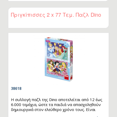
τις κινητικές τους ικανότητες. Τα παζλ βελτιώνουν
την παρατηρητικότητα και τις μνημονικές
ικανότητες παιδιών και ενηλίκων, ενώ ο βαθμός
Πριγκίπισσες 2 x 77 Τεμ. Παζλ Dino
δυσκολίας μπορεί να αυξηθεί ανάλογα με τον
συνολικό αριθμό των κομματιών που αποτελούν το
παζλ. Κατασκευάζονται από καλής ποιότητας
χοντρό…
38618
Η συλλογή παζλ της Dino αποτελείται από 12 έως
6.000 τεμάχια, ώστε τα παιδιά να απασχοληθούν
δημιουργικά στον ελεύθερο χρόνο τους. Είναι
ιδανική για παιδιά, καθώς βοηθά τον συντονισμό