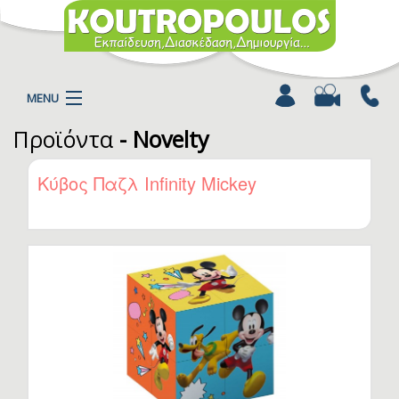
MENU
Προϊόντα
- Novelty
Η ΕΤΑΙΡΕΙΑ
ΠΡΟΪΟΝΤΑ
Κύβος Παζλ Infinity Mickey
ΚΑΤΗΓΟΡΙΕΣ
ΚΑΤΑΛΟΓΟΙ
ΝΕΑ
ΧΡΩΜΟΣΕΛΙΔΕΣ
ΑΡΘΡΑ
ΒΙΝΤΕΟ
ΕΠΙΚΟΙΝΩΝΙΑ