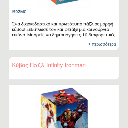
I902MC
Ένα διασκεδαστικό και πρωτότυπο πάζλ σε μορφή
κύβου! Ξεδίπλωσέ τον και φτιάξε μία καινούργια
εικόνα. Μπορείς να δημιουργήσεις 10 διαφορετικές
εικόνες - παζλ. Κάθε πλευρά κρύβει και μία έκπληξη
+ περισσότερα
από τις συναρπαστικές περιπέτειες των
αγαπημένων σου ηρώων, που σε περιμένει να την
ανακαλύψεις. Ετοιμάσου για ατελείωτο παιχνίδι με
τον απίθανο Mickey!
Κύβος Παζλ Infinity Ironman