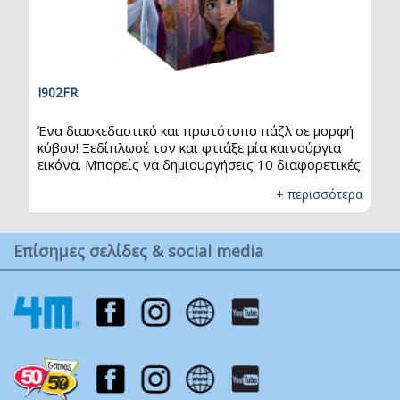
I902FR
Ένα διασκεδαστικό και πρωτότυπο πάζλ σε μορφή
κύβου! Ξεδίπλωσέ τον και φτιάξε μία καινούργια
εικόνα. Μπορείς να δημιουργήσεις 10 διαφορετικές
εικόνες - παζλ. Κάθε πλευρά κρύβει και μία έκπληξη
+ περισσότερα
από τις συναρπαστικές περιπέτειες των
αγαπημένων σου ηρώων, που σε περιμένει να την
ανακαλύψεις. Ετοιμάσου για ατελείωτο παιχνίδι με
Επίσημες σελίδες & social media
τους απίθανους ήρωες από το Frozen!