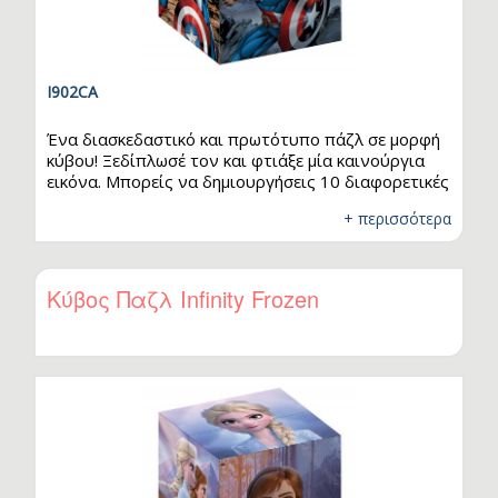
I902CA
Ένα διασκεδαστικό και πρωτότυπο πάζλ σε μορφή
κύβου! Ξεδίπλωσέ τον και φτιάξε μία καινούργια
εικόνα. Μπορείς να δημιουργήσεις 10 διαφορετικές
εικόνες - παζλ. Κάθε πλευρά κρύβει και μία έκπληξη
+ περισσότερα
από τις συναρπαστικές περιπέτειες των
αγαπημένων σου ηρώων, που σε περιμένει να την
ανακαλύψεις. Ετοιμάσου για ατελείωτο παιχνίδι με
τον απίθανο Captain America!
Κύβος Παζλ Infinity Frozen