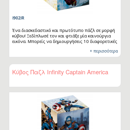
I902IR
Ένα διασκεδαστικό και πρωτότυπο πάζλ σε μορφή
κύβου! Ξεδίπλωσέ τον και φτιάξε μία καινούργια
εικόνα. Μπορείς να δημιουργήσεις 10 διαφορετικές
εικόνες - παζλ. Κάθε πλευρά κρύβει και μία έκπληξη
+ περισσότερα
από τις συναρπαστικές περιπέτειες των
αγαπημένων σου ηρώων, που σε περιμένει να την
ανακαλύψεις. Ετοιμάσου για ατελείωτο παιχνίδι με
τον απίθανο Ironman!
Κύβος Παζλ Infinity Captain America
.