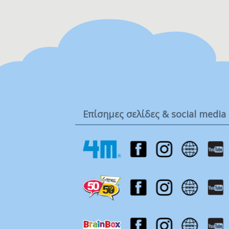
υπέροχα μαλακά μασητικά εξαρτήμα
για την οδοντοφυΐα του μωρού και 
καθρέφτη ασφαλή για μωρά που βοη
στην ανακάλυψη του εαυτού τους. Τ
παιχνίδι εξασφαλίζει στα παιδιά μια
εξαιρετική…
Επίσημες σελίδες & social media