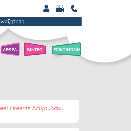
ΑΡΘΡΑ
ΒΙΝΤΕΟ
ΕΠΙΚΟΙΝΩΝΙΑ
Άρθρα Για Γονείς
Παιχνίδια Με Βόλους
Επιστήμη Για Παιδιά
eet Dreams Λαγουδάκι