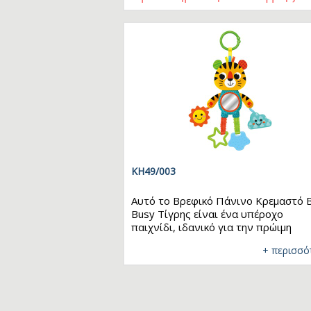
πιάνουν και να τα τσαλακώνουν, έν
Busy
Ta
σιλικονούχο οδοντοφυΐας για να το
Τ
μασούν και έναν καθρέφτη ασφαλή γ
Μ
μωρά για την ανακάλυψη του εαυτο
KH49/003
Αυτό το Βρεφικό Πάνινο Κρεμαστό 
Busy Τίγρης είναι ένα υπέροχο
παιχνίδι, ιδανικό για την πρώιμη
αισθητηριακή ανάπτυξη των μωρών!
+ περισσό
διάφορες υφές και τα ελκυστικά
παιχνίδια του, όπως οι ελαστικές λα
και η κουδουνίστρα, έχουν σχεδιαστ
ειδικά για να προσφέρουν στα παιδι
ποικίλα ερεθίσματα. Διαθέτει, επίσης