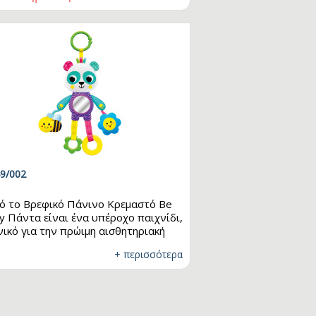
ύσουν ήχους, θροΐσματα, να
sy
ξουν με το ασφαλές καθρεφτάκι για
ά. Η εξερεύνηση των ερεθισμάτων
ς αυτού του πολυλειτουργικού
στατευτικού…
9/002
ό το Βρεφικό Πάνινο Κρεμαστό Be
y Πάντα είναι ένα υπέροχο παιχνίδι,
νικό για την πρώιμη αισθητηριακή
πτυξη των μωρών! Οι διάφορες
+ περισσότερα
ς και τα ελκυστικά παιχνίδια του,
ς οι ελαστικές λαβές και η
δουνίστρα, έχουν σχεδιαστεί ειδικά
 να προσφέρουν στα παιδιά ποικίλα
θίσματα. Διαθέτει, επίσης, υπέροχα