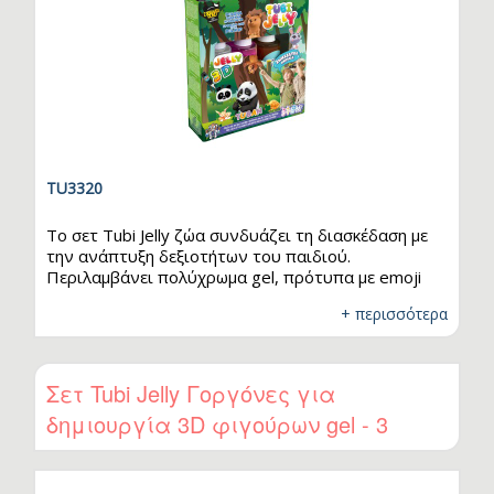
TU3320
Το σετ Tubi Jelly ζώα συνδυάζει τη διασκέδαση με
την ανάπτυξη δεξιοτήτων του παιδιού.
Περιλαμβάνει πολύχρωμα gel, πρότυπα με emoji
και ένα κενό φύλλο για δικές σου δημιουργίες – όλα
+ περισσότερα
όσα χρειάζονται για να ξεκινήσει μια δημιουργική
περιπέτεια. Με τα έτοιμα σχέδια, τα παιδιά
μπορούν να αρχίσουν το παιχνίδι αμέσως, ενώ το
κενό φύλλο τα ενθαρρύνει να δημιουργήσουν τα
Σετ Tubi Jelly Γοργόνες για
δικά τους σχέδια και να εκφράσουν συναισθήματα
δημιουργία 3D φιγούρων gel - 3
ζωγραφίζοντας πρόσωπα. Η διαδικασία
δημιουργίας – από τη ζωγραφική, τη βύθιση στον
χρώματα
ενεργοποιητή,…