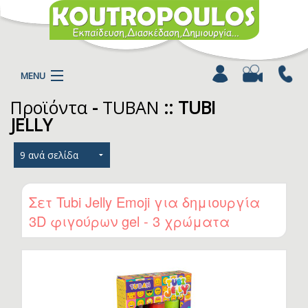
MENU
Προϊόντα
-
TUBAN
:: TUBI
Η ΕΤΑΙΡΕΙΑ
JELLY
ΠΡΟΪΟΝΤΑ
ΚΑΤΗΓΟΡΙΕΣ
ΚΑΤΑΛΟΓΟΙ
ΝΕΑ
Σετ Tubi Jelly Emoji για δημιουργία
ΧΡΩΜΟΣΕΛΙΔΕΣ
3D φιγούρων gel - 3 χρώματα
ΑΡΘΡΑ
ΒΙΝΤΕΟ
ΕΠΙΚΟΙΝΩΝΙΑ