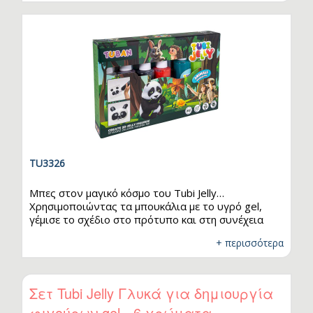
ενεργοποιητή,…
TU3326
Μπες στον μαγικό κόσμο του Tubi Jelly…
Χρησιμοποιώντας τα μπουκάλια με το υγρό gel,
γέμισε το σχέδιο στο πρότυπο και στη συνέχεια
βύθισέ το σε έναν ειδικό ενεργοποιητή. Περίμενε
+ περισσότερα
λίγα λεπτά… και η τρισδιάστατη δημιουργία σου
είναι έτοιμη! :) Τα Tubi Jelly είναι εντυπωσιακά
πολύχρωμα, εύκαμπτα και ευχάριστα στην αφή. Το
παιχνίδι μαζί τους ενισχύει τη δημιουργικότητα. Αν
Σετ Tubi Jelly Γλυκά για δημιουργία
σε κερδίσει ο κόσμος του gel, μπορείς να αγοράσεις
φιγούρων gel - 6 χρώματα
επιπλέον χρώματα ξεχωριστά. Το σετ