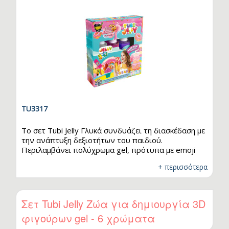
TU3317
Το σετ Tubi Jelly Γλυκά συνδυάζει τη διασκέδαση με
την ανάπτυξη δεξιοτήτων του παιδιού.
Περιλαμβάνει πολύχρωμα gel, πρότυπα με emoji
και ένα κενό φύλλο για δικές σου δημιουργίες – όλα
+ περισσότερα
όσα χρειάζονται για να ξεκινήσει μια δημιουργική
περιπέτεια. Με τα έτοιμα σχέδια, τα παιδιά
μπορούν να αρχίσουν το παιχνίδι αμέσως, ενώ το
κενό φύλλο τα ενθαρρύνει να δημιουργήσουν τα
Σετ Tubi Jelly Ζώα για δημιουργία 3D
δικά τους σχέδια και να εκφράσουν συναισθήματα
φιγούρων gel - 6 χρώματα
ζωγραφίζοντας πρόσωπα. Η διαδικασία
δημιουργίας – από τη ζωγραφική, τη βύθιση στον