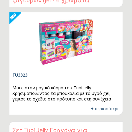
περιλαμβάνει: 6 χρώματα gel (150 ml…
TU3323
Μπες στον μαγικό κόσμο του Tubi Jelly…
Χρησιμοποιώντας τα μπουκάλια με το υγρό gel,
γέμισε το σχέδιο στο πρότυπο και στη συνέχεια
βύθισέ το σε έναν ειδικό ενεργοποιητή. Περίμενε
+ περισσότερα
λίγα λεπτά… και η τρισδιάστατη δημιουργία σου
είναι έτοιμη! :) Τα Tubi Jelly είναι εντυπωσιακά
πολύχρωμα, εύκαμπτα και ευχάριστα στην αφή. Το
παιχνίδι μαζί τους ενισχύει τη δημιουργικότητα. Αν
Σετ Tubi Jelly Γοργόνα για