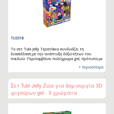
TU3318
Το σετ Tubi Jelly Τερατάκια συνδυάζει τη
διασκέδαση με την ανάπτυξη δεξιοτήτων του
παιδιού. Περιλαμβάνει πολύχρωμα gel, πρότυπα με
emoji και ένα κενό φύλλο για δικές σου δημιουργίες
+ περισσότερα
– όλα όσα χρειάζονται για να ξεκινήσει μια
.
δημιουργική περιπέτεια. Με τα έτοιμα σχέδια, τα
παιδιά μπορούν να αρχίσουν το παιχνίδι αμέσως,
ενώ το κενό φύλλο τα ενθαρρύνει να
Σετ Tubi Jelly Ζώα για δημιουργία 3D
δημιουργήσουν τα δικά τους σχέδια και να
φιγούρων gel - 3 χρώματα
εκφράσουν συναισθήματα ζωγραφίζοντας
πρόσωπα. Η διαδικασία δημιουργίας – από τη
ζωγραφική, τη…