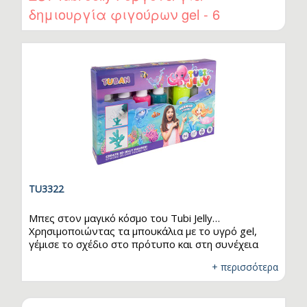
σε κερδίσει ο κόσμος του gel, μπορείς να αγοράσεις
δημιουργία φιγούρων gel - 6
επιπλέον χρώματα ξεχωριστά. Το σετ
περιλαμβάνει: 6 χρώματα gel (150 ml…
χρώματα
TU3322
Μπες στον μαγικό κόσμο του Tubi Jelly…
Χρησιμοποιώντας τα μπουκάλια με το υγρό gel,
γέμισε το σχέδιο στο πρότυπο και στη συνέχεια
βύθισέ το σε έναν ειδικό ενεργοποιητή. Περίμενε
+ περισσότερα
λίγα λεπτά… και η τρισδιάστατη δημιουργία σου
είναι έτοιμη! :) Τα Tubi Jelly είναι εντυπωσιακά
πολύχρωμα, εύκαμπτα και ευχάριστα στην αφή. Το