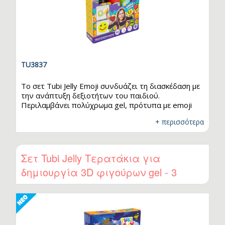
TU3837
Το σετ Tubi Jelly Emoji συνδυάζει τη διασκέδαση με
την ανάπτυξη δεξιοτήτων του παιδιού.
Περιλαμβάνει πολύχρωμα gel, πρότυπα με emoji
και ένα κενό φύλλο για δικές σου δημιουργίες – όλα
+ περισσότερα
όσα χρειάζονται για να ξεκινήσει μια δημιουργική
περιπέτεια. Με τα έτοιμα σχέδια, τα παιδιά
μπορούν να αρχίσουν το παιχνίδι αμέσως, ενώ το
κενό φύλλο τα ενθαρρύνει να δημιουργήσουν τα
Σετ Tubi Jelly Τερατάκια για
δικά τους σχέδια και να εκφράσουν συναισθήματα
δημιουργία 3D φιγούρων gel - 3
ζωγραφίζοντας πρόσωπα. Η διαδικασία
δημιουργίας – από τη ζωγραφική, τη βύθιση στον
χρώματα
ενεργοποιητή,…