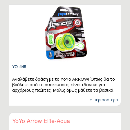
YO-448
Αναλάβετε δράση με το YoYo ARROW! Όπως θα το
βγάλετε από τη συσκευασία, είναι ιδανικό για
αρχάριους παίκτες. Μόλις όμως μάθετε τα βασικά
τρικ, τοποθετήστε το φαρδύτερο ανταλλακτικό
+ περισσότερα
που περιλαμβάνεται στη συσκευασία και θα
μεταμορφώσετε το YoYo ARROW σε ένα yoyo για
έμπειρο παίκτη! Αφού αποκτήσετε το δικό σας, θα
θελήσετε να δωρίσετε και ένα στον καλύτερό σας
YoYo Arrow Elite-Aqua
φίλο! Είναι κατασκευασμένο από πολυκαρβονικό
υλικό, με συνδετικό κομμάτι και αποστάτη από