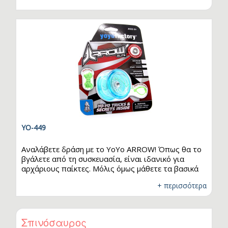
αλουμίνιο. Τεχνικά Χαρακτηριστικά…
YO-449
Αναλάβετε δράση με το YoYo ARROW! Όπως θα το
βγάλετε από τη συσκευασία, είναι ιδανικό για
αρχάριους παίκτες. Μόλις όμως μάθετε τα βασικά
τρικ, τοποθετήστε το φαρδύτερο ανταλλακτικό
+ περισσότερα
που περιλαμβάνεται στη συσκευασία και θα
μεταμορφώσετε το YoYo ARROW σε ένα yoyo για
έμπειρο παίκτη! Αφού αποκτήσετε το δικό σας, θα
θελήσετε να δωρίσετε και ένα στον καλύτερό σας
Σπινόσαυρος
φίλο! Είναι κατασκευασμένο από πολυκαρβονικό