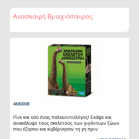
δε μοιράζεται ποτέ τα μυστικά του! Κάνε εξάσκιση
τα μαγικά κόλπα σου ξανά και ξανά. Ακολούθησε τις
συμβουλές για να οργανώσεις τη δική σου μαγική
Ανασκαφή Βραχιόσαυρος
παράσταση. Θα είσαι ο μικρότερος αλλά πιο
ταλαντούχος μάγος! ΠΕΡΙΕΧΟΜΕΝΑ: Μαγικό ραβδί
x1, Τράπουλα x1, Μαγική κάρτα…
4M0008
Γίνε και εσύ ένας παλαιοντολόγος! Σκάψε και
ανακάλυψε τους σκελετούς των γιγάντιων ζώων
που έζησαν και κυβέρνησαν τη γη πριν
εκατομμύρια χρόνια. Κάνε την εκσκαφή σου,