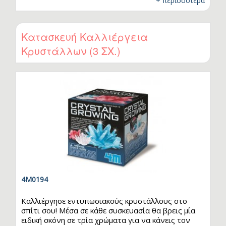
+ περισσότερα
συναρμολόγησέ τους και διάβασε τα ψυχαγωγικά
στοιχεία που περιλαμβάνονται στη συσκευασία.
Μόλις ο Βραχιόσαυρος αρχίσει να εμφανίζεται,
χρησιμοποίησε το ειδικό βουρτσάκι για να
Κατασκευή Καλλιέργεια
αφαιρέσεις τον γύψο που τον περιβάλλει. Η σειρά
Κρυστάλλων (3 ΣΧ.)
διαθέτει 6 διαφορετικά είδη δεινοσαύρων και
μπορείς να τα συλλέξεις όλα, δημιουργώντας το
δικό σου βασίλειο.…
4M0194
Καλλιέργησε εντυπωσιακούς κρυστάλλους στο
σπίτι σου! Μέσα σε κάθε συσκευασία θα βρεις μία
ειδική σκόνη σε τρία χρώματα για να κάνεις τον