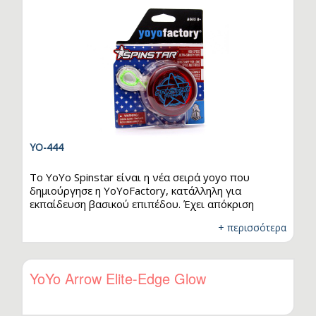
YO-444
Το YoYo Spinstar είναι η νέα σειρά yoyo που
.
δημιούργησε η YoYoFactory, κατάλληλη για
εκπαίδευση βασικού επιπέδου. Έχει απόκριση
αρχαρίου επιπέδου και αποτελεί κορυφαία επιλογή
+ περισσότερα
για αρχάριους παίκτες στο yoyo! Είναι εύχρηστο,
έχει χαμηλές απαιτήσεις συντήρησης και είναι
εξαιρετικά ανθεκτικό. Το YoYo Spinstar είναι ό,τι
χρειάζεται ένας παίκτης αρχαρίου επιπέδου. Η
YoYo Arrow Elite-Edge Glow
απόκριση τύπου Starburst και το σύστημα του
άξονά του, το κάνουν να απαιτεί ελάχιστη
συντήρηση και προσφέρουν εξαιρετική…