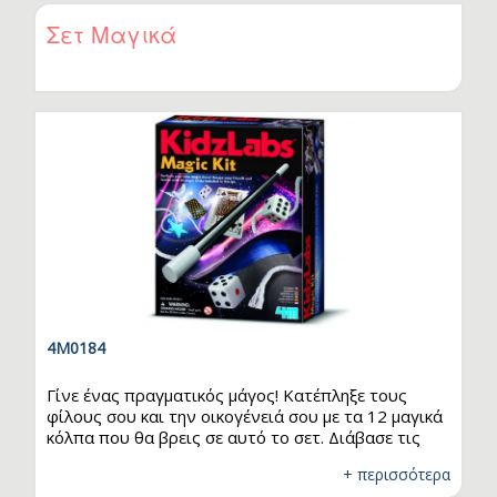
ακολουθώντας τις συμβουλές που περιέχονται
στις οδηγίες. Μάθε την επιστημονική εξήγηση πίσω
Σετ Μαγικά
από κάθε μαγικό κόλπο. Απεριόριστες ώρες
διασκέδασης για εσένα και την παρέα σου!
ΠΕΡΙΕΧΟΜΕΝΑ: Ειδικά σχεδιασμένο καπάκι x 1,
καλαμάκι x 2,…
4M0184
Γίνε ένας πραγματικός μάγος! Κατέπληξε τους
φίλους σου και την οικογένειά σου με τα 12 μαγικά
κόλπα που θα βρεις σε αυτό το σετ. Διάβασε τις
οδηγίες και ανακάλυψε τα μυστικά πίσω από κάθε
+ περισσότερα
μαγικό κόλπο. Προσοχή όμως! Ένας σωστός μάγος