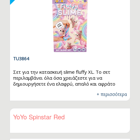
TU3864
Σετ για την κατασκευή slime fluffy XL. Το σετ
περιλαμβάνει όλα όσα χρειάζεστε για να
δημιουργήσετε ένα ελαφρύ, απαλό και αφράτο
slime, με μια εντελώς διαφορετική, αέρινη υφή.
+ περισσότερα
Αποτελεί ιδανική επιλογή για όσους αγαπούν την
πλαστελίνη και τους πειραματισμούς με
διαφορετικές υφές. Το μυστικό του μοναδικού
αποτελέσματος βρίσκεται στο Fluffy sand που
YoYo Spinstar Red
προστίθεται στην κόλλα – χαρίζει στο μείγμα
απαλότητα, αυξάνει τον όγκο του και το κάνει
ακόμη πιο ελαστικό και ευχάριστο στην αφή. Δεν
είναι απλώς ένα…