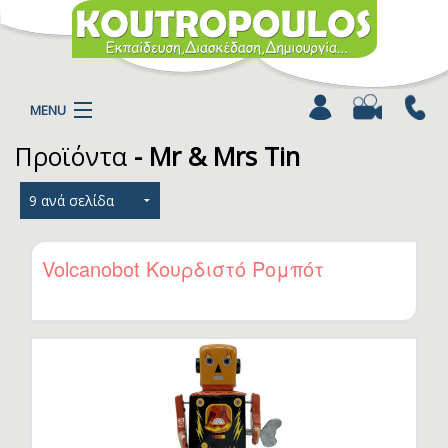
MENU
Προϊόντα
- Mr & Mrs Tin
Η ΕΤΑΙΡΕΙΑ
ΠΡΟΪΟΝΤΑ
ΚΑΤΗΓΟΡΙΕΣ
ΚΑΤΑΛΟΓΟΙ
Volcanobot Κουρδιστό Ρομπότ
ΝΕΑ
ΧΡΩΜΟΣΕΛΙΔΕΣ
ΑΡΘΡΑ
ΒΙΝΤΕΟ
ΕΠΙΚΟΙΝΩΝΙΑ