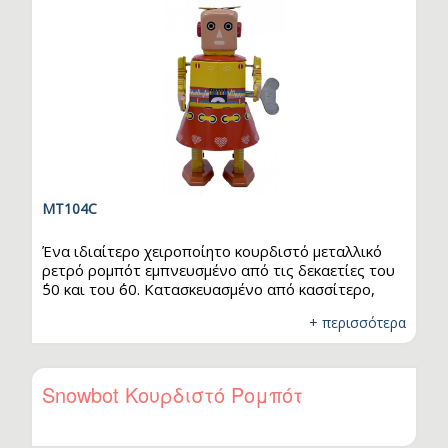
MT104C
Ένα ιδιαίτερο χειροποίητο κουρδιστό μεταλλικό
ρετρό ρομπότ εμπνευσμένο από τις δεκαετίες του
΄50 και του ΄60. Κατασκευασμένο από κασσίτερο,
είναι χειροποίητο και αποτελείται από πολύχρωμα
+ περισσότερα
γραφικά σχεδιασμένα με κάθε λεπτομέρεια, αγάπη
και μεράκι. Στην Ελλάδα ήταν δημοφιλή ως τσίγκινα
παιχνίδια. Αυτό το μοναδικό χειροποίητο
κουρδιστό ρομπότ έχει συλλεκτική αξία μιας και
Snowbot Κουρδιστό Ρομπότ
έχουν παραχθεί 2000 τεμάχια που διατίθενται σε
όλο τον κόσμο, ενώ μια μικρή ποσότητα ανά σχέδιο
ήρθε στην Ελλάδα γι’ αυτό και ο…