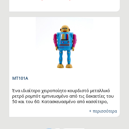
όλο τον κόσμο, ενώ μια μικρή ποσότητα ανά σχέδιο
ήρθε στην Ελλάδα γι’ αυτό και ο…
MT101A
Ένα ιδιαίτερο χειροποίητο κουρδιστό μεταλλικό
ρετρό ρομπότ εμπνευσμένο από τις δεκαετίες του
΄50 και του ΄60. Κατασκευασμένο από κασσίτερο,
είναι χειροποίητο και αποτελείται από πολύχρωμα
+ περισσότερα
γραφικά σχεδιασμένα με κάθε λεπτομέρεια, αγάπη
και μεράκι. Στην Ελλάδα ήταν δημοφιλή ως τσίγκινα
παιχνίδια. Αυτό το μοναδικό χειροποίητο
κουρδιστό ρομπότ έχει συλλεκτική αξία μιας και