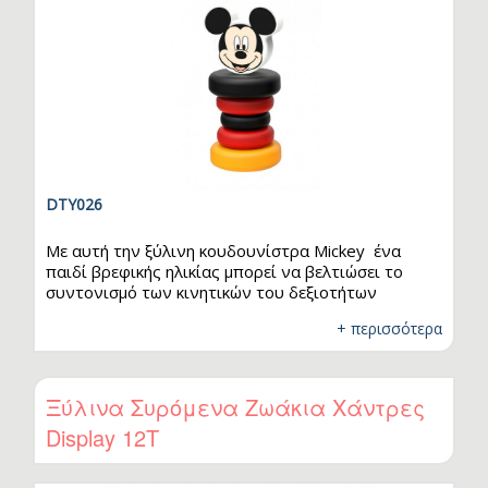
DTY026
Με αυτή την ξύλινη κουδουνίστρα Mickey ένα
παιδί βρεφικής ηλικίας μπορεί να βελτιώσει το
συντονισμό των κινητικών του δεξιοτήτων
γυρίζοντας τις περιστρεφόμενες ροδέλες . Τα
+ περισσότερα
ξύλινα παιχνίδια Disney είναι 100% οικολογικά
κατασκευασμένα. Κατάλληλο για παιδιά ηλικίας άνω
των 6 μηνών. Τεμάχια: 1
Ξύλινα Συρόμενα Ζωάκια Χάντρες
Display 12T