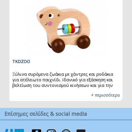
TKDZOO
Ξύλινα συρόμενα ζωάκια με χάντρες και ροδάκια
για ατέλειωτο παιχνίδι. Ιδανικό για εξάσκηση και
βελτίωση του συντονισμού κινήσεων και για την
ανάπτυξη των κινητικών δεξιοτήτων του παιδιού.
+ περισσότερα
Κατάλληλο για παιδιά ηλικίας άνω των 6 μηνών.
Διαστάσεις ελέφαντα και αρκούδας: 11,5 x 5 x 9 εκ.
Διαστάσεις ιπποπόταμου: 11,5 x 5 x 7 εκ.
Επίσημες σελίδες & social media