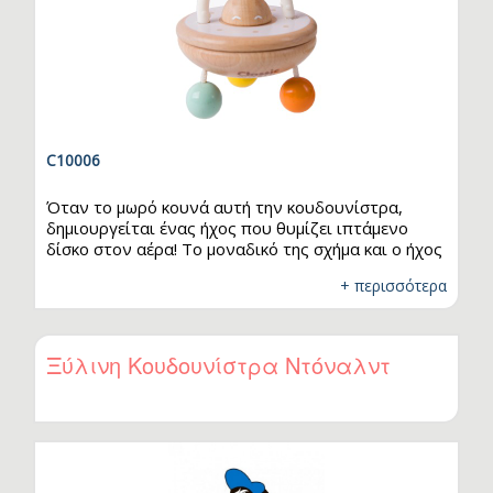
C10006
Όταν το μωρό κουνά αυτή την κουδουνίστρα,
δημιουργείται ένας ήχος που θυμίζει ιπτάμενο
δίσκο στον αέρα! Το μοναδικό της σχήμα και ο ήχος
τραβούν την προσοχή του παιδιού, προσφέροντας
+ περισσότερα
ένα παιχνίδι που διεγείρει τόσο την ακοή όσο και
.
την όραση. Ένα απλό, αλλά συναρπαστικό
αισθητηριακό παιχνίδι, ιδανικό για τα πρώτα
στάδια της ανάπτυξης του μικρού σας.
Ξύλινη Κουδουνίστρα Ντόναλντ