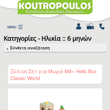
MENU
Κατηγορίες - Ηλικία :: 6 μηνών
Η ΕΤΑΙΡΕΙΑ
ΠΡΟΪΟΝΤΑ
Σύνθετη αναζήτηση
ΚΑΤΗΓΟΡΙΕΣ
ΚΑΤΑΛΟΓΟΙ
ΝΕΑ
Ξύλινο Σετ για Μωρά 6Μ+ Hello Box
ΧΡΩΜΟΣΕΛΙΔΕΣ
Classic World
ΑΡΘΡΑ
ΒΙΝΤΕΟ
ΕΠΙΚΟΙΝΩΝΙΑ