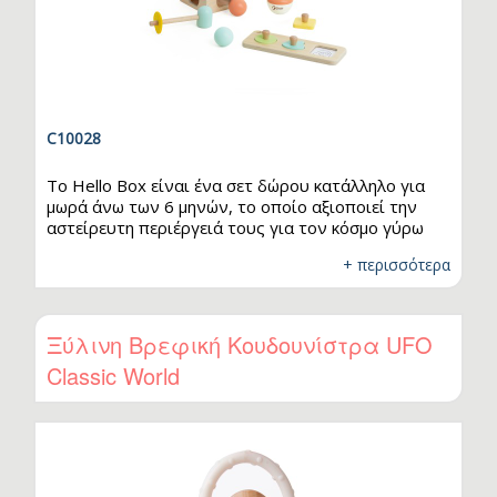
C10028
Το Hello Box είναι ένα σετ δώρου κατάλληλο για
μωρά άνω των 6 μηνών, το οποίο αξιοποιεί την
αστείρευτη περιέργειά τους για τον κόσμο γύρω
τους. Μέσα από το παιχνίδι, τα μωρά ενισχύουν
+ περισσότερα
την οπτική εξερεύνηση και αναπτύσσουν τις
λεπτές κινητικές τους δεξιότητες. Ιδανικό για τα
πρώτα στάδια της ανάπτυξής τους, καθότι
προσφέρει ασφαλείς και διασκεδαστικές
Ξύλινη Βρεφική Κουδουνίστρα UFO
δραστηριότητες που διεγείρουν τις αισθήσεις και
Classic World
ενθαρρύνουν την ανακάλυψη.