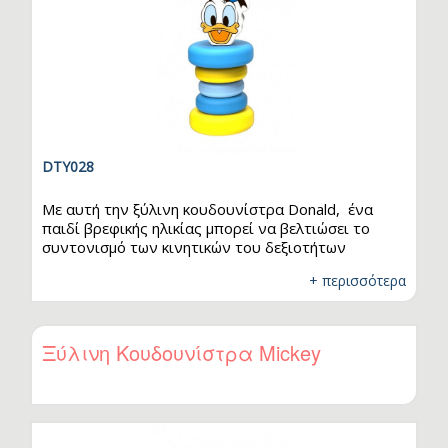
DTY028
Με αυτή την ξύλινη κουδουνίστρα Donald, ένα
παιδί βρεφικής ηλικίας μπορεί να βελτιώσει το
συντονισμό των κινητικών του δεξιοτήτων
γυρίζοντας τις περιστρεφόμενες ροδέλες . Τα
+ περισσότερα
ξύλινα παιχνίδια Disney είναι 100% οικολογικά
κατασκευασμένα. Κατάλληλο για παιδιά ηλικίας άνω
των 6 μηνών. Τεμάχια: 1
Ξύλινη Κουδουνίστρα Mickey