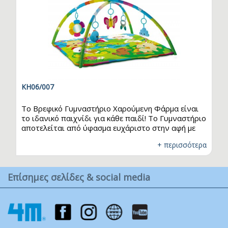
KH06/007
Το Βρεφικό Γυμναστήριο Χαρούμενη Φάρμα είναι
το ιδανικό παιχνίδι για κάθε παιδί! Το Γυμναστήριο
αποτελείται από ύφασμα ευχάριστο στην αφή με
.
ανάγλυφες λεπτομέρειες. Τα πέντε πολύχρωμα
+ περισσότερα
παιχνιδάκια που κρέμονται από τις αποσπώμενες
αψίδες, προσφέρουν ατελείωτες ώρες διασκέδασης
και εξασκούν τις λεπτές κινητικές δεξιότητες. Τα
Επίσημες σελίδες & social media
χαρούμενα χρώματα και η ποικιλία ήχων προάγουν
την οπτική και ακουστική ικανότητα του παιδιού,
δημιουργώντας ένα περιβάλλον διασκέδασης και
ασφάλειας. Μαλακές αποσπώμενες…