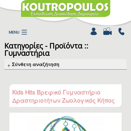
MENU
Κατηγορίες - Προϊόντα ::
Η ΕΤΑΙΡΕΙΑ
Γυμναστήρια
ΠΡΟΪΟΝΤΑ
ΚΑΤΗΓΟΡΙΕΣ
Σύνθετη αναζήτηση
ΚΑΤΑΛΟΓΟΙ
ΝΕΑ
ΧΡΩΜΟΣΕΛΙΔΕΣ
Kids Hits Βρεφικό Γυμναστήριο
ΑΡΘΡΑ
Δραστηριοτήτων Ζωολογικός Κήπος
ΒΙΝΤΕΟ
για 0+ μηνών
ΕΠΙΚΟΙΝΩΝΙΑ