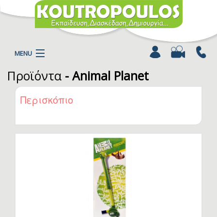
MENU
Προϊόντα
- Animal Planet
Η ΕΤΑΙΡΕΙΑ
ΠΡΟΪΟΝΤΑ
Περισκόπιο
ΚΑΤΗΓΟΡΙΕΣ
ΚΑΤΑΛΟΓΟΙ
ΝΕΑ
ΧΡΩΜΟΣΕΛΙΔΕΣ
ΑΡΘΡΑ
ΒΙΝΤΕΟ
ΕΠΙΚΟΙΝΩΝΙΑ