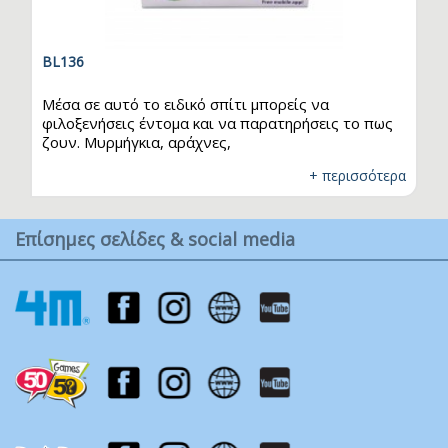
BL136
Μέσα σε αυτό το ειδικό σπίτι μπορείς να
φιλοξενήσεις έντομα και να παρατηρήσεις το πως
ζουν. Μυρμήγκια, αράχνες,
πασχαλίτσες...παρατήρησέ τα από κοντά και
+ περισσότερα
σύλλεξε τα επιστημονικά σου δεδομένα. Το καπάκι
κουμπώνει και ξεκουμπώνει εύκολα για γρήγορη
αιχμαλώτιση και απελευθέρωση. Πέρνα
Επίσημες σελίδες & social media
απεριόριστες ώρες διασκέδαασης με το σπίτι των
εντόμων και γίνε και εσύ ένας μικρός επιστήμονας.
.