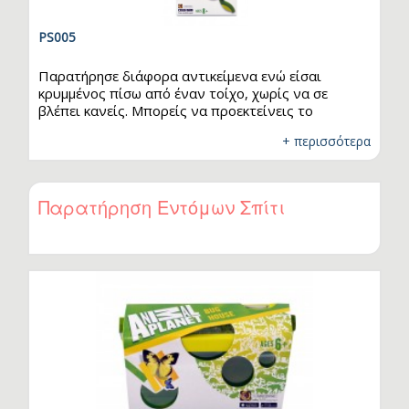
PS005
Παρατήρησε διάφορα αντικείμενα ενώ είσαι
κρυμμένος πίσω από έναν τοίχο, χωρίς να σε
βλέπει κανείς. Μπορείς να προεκτείνεις το
περισκόπιο απο τα 53εκ. στα 73εκ. και να δεις τι
+ περισσότερα
κρύβεται πίσω απ'τις γωνίες ή σε κάποιο μακρινό
σημείο πριν περάσεις από εκεί. Ανίχνευσε την
περιοχή γύρω σου σαν να βρίσκεσαι μέσα σε ένα
υποβρύχιο!
Παρατήρηση Εντόμων Σπίτι