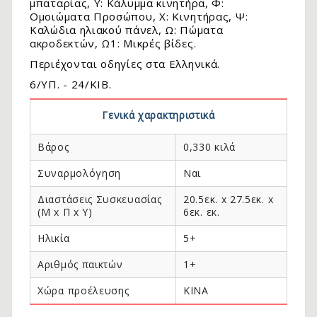
μπαταρίας, Υ: Kάλυμμα κινητήρα, Φ:
Ομοιώματα Προσώπου, Χ: Kινητήρας, Ψ:
Kαλώδια ηλιακού πάνελ, Ω: Πώματα
ακροδεκτών, Ω1: Μικρές βίδες.
Περιέχονται οδηγίες στα Ελληνικά.
6/ΥΠ. - 24/ΚΙΒ.
Γενικά χαρακτηριστικά
Βάρος
0,330 κιλά
Συναρμολόγηση
Ναι
Διαστάσεις Συσκευασίας
20.5εκ. x 27.5εκ. x
(Μ x Π x Y)
6εκ. εκ.
Ηλικία
5+
Αριθμός παικτών
1+
Χώρα προέλευσης
ΚΙΝΑ