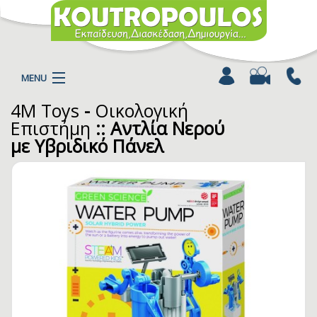
MENU
4M Toys
-
Οικολογική
Η ΕΤΑΙΡΕΙΑ
Επιστήμη
:: Αντλία Νερού
ΠΡΟΪΟΝΤΑ
με Υβριδικό Πάνελ
ΚΑΤΗΓΟΡΙΕΣ
ΚΑΤΑΛΟΓΟΙ
ΝΕΑ
ΧΡΩΜΟΣΕΛΙΔΕΣ
ΑΡΘΡΑ
ΒΙΝΤΕΟ
ΕΠΙΚΟΙΝΩΝΙΑ