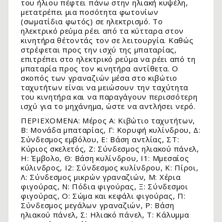
του ήλιου πέφτει πάνω στην ηλιακή κυψέλη,
μετατρέπει μια ποσότητα φωτονίων
(σωματίδια φωτός) σε ηλεκτρισμό. Το
ηλεκτρικό ρεύμα ρέει από τα κύτταρα στον
κινητήρα θέτοντάς τον σε λειτουργία. Καθώς
στρέφεται προς την ισχύ της μπαταρίας,
επιτρέπει στο ηλεκτρικό ρεύμα να ρέει από τη
μπαταρία προς τον κινητήρα αντίθετα. Ο
σκοπός των γραναζιών μέσα στο κιβώτιο
ταχυτήτων είναι να μειώσουν την ταχύτητα
του κινητήρα και να παραγάγουν περισσότερη
ισχύ για το μηχάνημα, ώστε να αντλήσει νερό.
ΠΕΡΙΕΧΟΜΕΝΑ: Μέρος Α: Kιβώτιο ταχυτήτων,
Β: Moνάδα μπαταρίας, Γ: Κορυφή κυλίνδρου, Δ:
.
Σύνδεσμος εμβόλου, E: Bάση αντλίας, ΣΤ:
Κύριος σκελετός, Ζ: Σύνδεσμος ηλιακού πάνελ,
Η: Έμβολο, Θ: Bάση κυλίνδρου, Ι1: Mμεσαίος
κύλινδρος, Ι2: Σύνδεσμος κυλίνδρου, K: Πίροι,
Λ: Σύνδεσμος μικρών γραναζιών, Μ: Χέρια
φιγούρας, Ν: Πόδια φιγούρας, Ξ: Σύνδεσμοι
φιγούρας, Ο: Σώμα και κεφάλι φιγούρας, Π:
Σύνδεσμος μεγάλων γραναζιών, Ρ: Βάση
ηλιακού πάνελ, Σ: Hλιακό πάνελ, Τ: Kάλυμμα