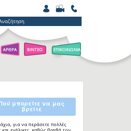
ΑΡΘΡΑ
ΒΙΝΤΕΟ
ΕΠΙΚΟΙΝΩΝΙΑ
Άρθρα Για Γονείς
Παιχνίδια Με Βόλους
Επιστήμη Για Παιδιά
Πού μπορείτε να μας
βρείτε
άχια, για να περάσετε πολλές
 και ενήλικες, καθώς βοηθά τον