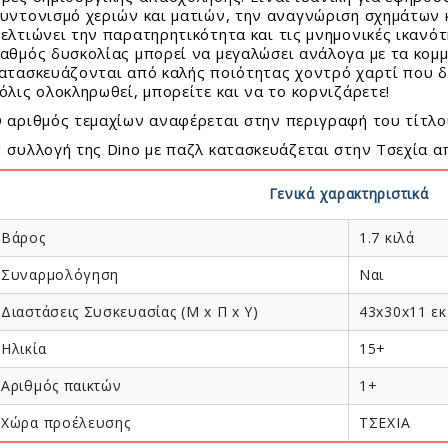
τασκευές Για Αγόρια
φορούχα Αστέρια
E SNOW
οι Συλλεκτικοί Διάφορα Μεγέθη
υντονισμό χεριών και ματιών, την αναγνώριση σχημάτων κα
τασκευές Για Κορίτσια
ΟΥΝΟΦΟΥΣΚΕΣ
ελτιώνει την παρατηρητικότητα και τις μνημονικές ικανότ
ιστημονικά Παιχνίδια
αθμός δυσκολίας μπορεί να μεγαλώσει ανάλογα με τα κομμ
FFY SAND
le 24 - 100 Τεμ.
ατασκευάζονται από καλής ποιότητας χοντρό χαρτί που δε
λινα Παιχνίδια
I GLAM Καλλυντικά
le 150 - 500 Τεμ.
όλις ολοκληρωθεί, μπορείτε και να το κορνιζάρετε!
ιτραπέζια
AMIC SAND
le 1000 - 6000 Τεμ.
 αριθμός τεμαχίων αναφέρεται στην περιγραφή του τίτλο
γνητικά Παιχνίδια
I FOAM ΑΦΡΟΣ
σουάρ Παζλ + Τράπουλες
 συλλογή της Dino με παζλ κατασκευάζεται στην Τσεχία α
ζλ Παιδικά
CK!
ζλ Ενηλίκων
AY ΚΙΜΩΛΙΑΣ
Γενικά χαρακτηριστικά
ύτρινα
ολικά
Βάρος
1.7 κιλά
λοι - Γκαζάκια
Συναρμολόγηση
Ναι
ωτερικού Χώρου
ντελισμός
ματικά Μολύβια - Στιλό
Διαστάσεις Συσκευασίας (Μ x Π x Y)
43x30x11 εκ
δη Δώρων
ματικά Λούτρινα Ζωάκια
Ηλικία
15+
σμήματα
εφικά
όγια
Αριθμός παικτών
1+
ακόσμηση
 - Αυτοκόλλητα - Γκάτζετ
Χώρα προέλευσης
ΤΣΕΧΙΑ
ίφοι