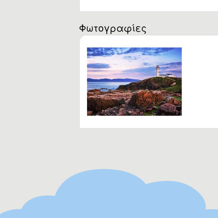
Ba
.
Φωτογραφίες
Η
0 
3 
6 
8 
10
12
18
24
3-
Έω
Έω
Έω
15
Η