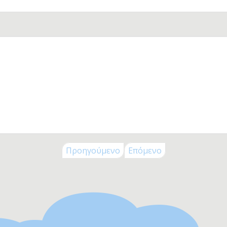
ck To School
λικία
Μηνών
Μηνών
Μηνών
Μηνών
 Μηνών
 Μηνών
 Μηνών
 Μηνών
5 Χρονών
Προηγούμενο
Επόμενο
ς 8 Χρονών
ς 11 Χρονών
ς 14 Χρονών
+
λεκτρονικά