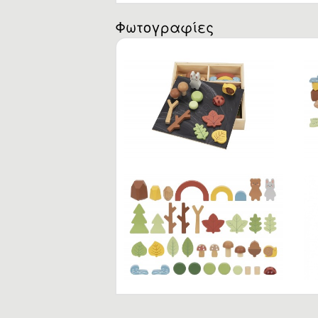
Ba
.
Φωτογραφίες
Η
0 
3 
6 
8 
10
12
18
24
3-
Έω
Έω
Έω
15
Η