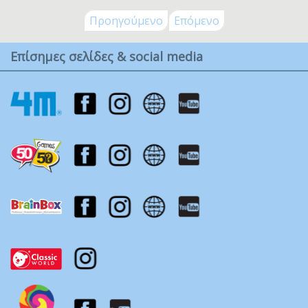
Προηγούμενο
Επόμενο
Επίσημες σελίδες & social media