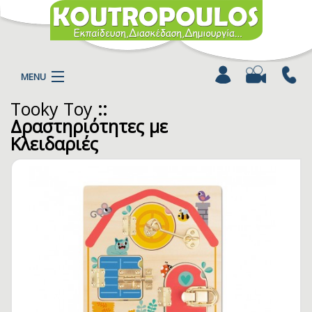
MENU
Tooky Toy
::
Η ΕΤΑΙΡΕΙΑ
Δραστηριότητες με
ΠΡΟΪΟΝΤΑ
Κλειδαριές
ΚΑΤΗΓΟΡΙΕΣ
ΚΑΤΑΛΟΓΟΙ
ΝΕΑ
ΧΡΩΜΟΣΕΛΙΔΕΣ
ΑΡΘΡΑ
ΒΙΝΤΕΟ
ΕΠΙΚΟΙΝΩΝΙΑ