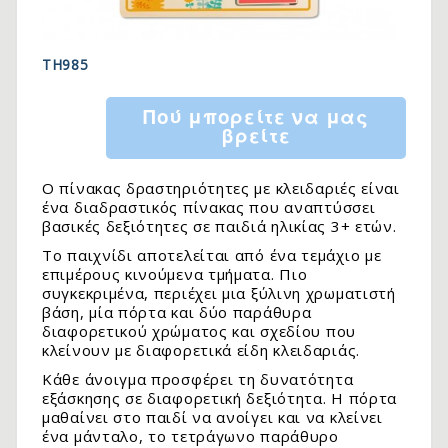
TH985
Πού μπορείτε να μας
βρείτε
Ο πίνακας δραστηριότητες με κλειδαριές είναι
ένα διαδραστικός πίνακας που αναπτύσσει
βασικές δεξιότητες σε παιδιά ηλικίας 3+ ετών.
Το παιχνίδι αποτελείται από ένα τεμάχιο με
επιμέρους κινούμενα τμήματα. Πιο
συγκεκριμένα, περιέχει μια ξύλινη χρωματιστή
βάση, μία πόρτα και δύο παράθυρα
διαφορετικού χρώματος και σχεδίου που
κλείνουν με διαφορετικά είδη κλειδαριάς.
Κάθε άνοιγμα προσφέρει τη δυνατότητα
εξάσκησης σε διαφορετική δεξιότητα. Η πόρτα
μαθαίνει στο παιδί να ανοίγει και να κλείνει
ένα μάνταλο, το τετράγωνο παράθυρο